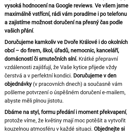
vysoká hodnocení na Google reviews
.
Ve všem jsme
maximálně vstřícní, rádi vám poradíme i po telefonu
a zajistíme možnost doručení na přesný čas podle
vašich přání
.
Doručujeme kamkoliv ve Dvoře Králové i do okolních
obcí – do firem, škol, úřadů, nemocnic, kanceláří,
domácností či smutečních síní.
Krátké přepravní
vzdálenosti zajišťují, že Vaše kytice přijede vždy
čerstvá a v perfektní kondici.
Doručujeme v den
objednávky
(v pracovních dnech) a současně vám
pošleme potvrzení o úspěšném doručení e-mailem,
abyste měli plnou jistotu.
Dbáme na styl, formu předání i moment překvapení
,
protože víme, že květiny mají moc potěšit a vytvořit
kouzelnou atmosféru v každé situaci.
Objednejte si