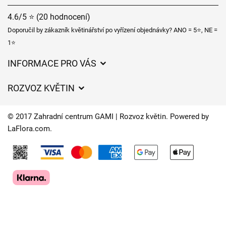
4.6/5 ⭐ (20 hodnocení)
Doporučil by zákazník květinářství po vyřízení objednávky? ANO = 5⭐, NE =
1⭐
INFORMACE PRO VÁS
Obchodní podmínky
ROZVOZ KVĚTIN
Ochrana osobních údajů
Ceny za doručení
Často kladené dotazy
© 2017 Zahradní centrum GAMI | Rozvoz květin. Powered by
Kam doručujeme květiny
LaFlora.com
.
O nás
Cookies
Časy doručení květin – přehled možností
Kontakt