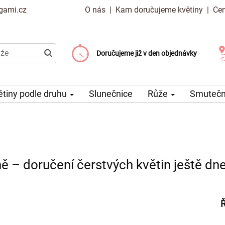
gami.cz
O nás
|
Kam doručujeme květiny
|
Cen
Doručujeme již od 99 Kč
Doručujeme již v den objednávky
Možný výběr času a dne doručení
ětiny podle druhu
Slunečnice
Růže
Smuteční
ně – doručení čerstvých květin ještě dn
Ř