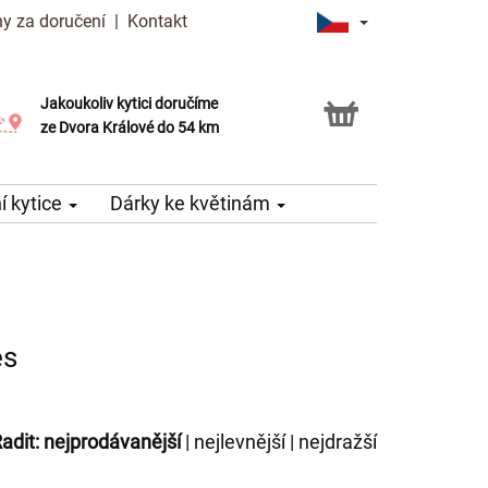
y za doručení
|
Kontakt
Jakoukoliv kytici doručíme
Možnost vyzvednout v naší květince
ze Dvora Králové do 54 km
 kytice
Dárky ke květinám
es
adit:
nejprodávanější
|
nejlevnější
|
nejdražší