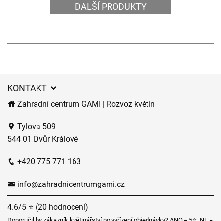
DALŠÍ PRODUKTY
KONTAKT
Zahradní centrum GAMI | Rozvoz květin
Tylova 509
544 01 Dvůr Králové
+420 775 771 163
info@zahradnicentrumgami.cz
4.6/5 ⭐ (20 hodnocení)
Doporučil by zákazník květinářství po vyřízení objednávky? ANO = 5⭐, NE =