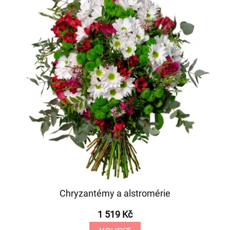
Chryzantémy a alstromérie
1 519 Kč