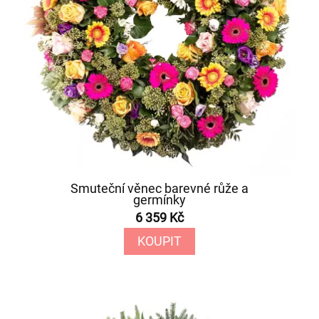
Smuteční věnec barevné růže a
germínky
6 359 Kč
KOUPIT