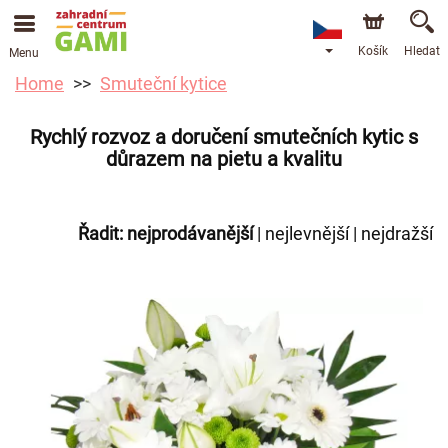
Košík
Hledat
Menu
Home
Smuteční kytice
Rychlý rozvoz a doručení smutečních kytic s
důrazem na pietu a kvalitu
Řadit:
nejprodávanější
|
nejlevnější
|
nejdražší