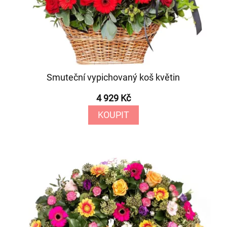
Smuteční vypichovaný koš květin
4 929 Kč
KOUPIT