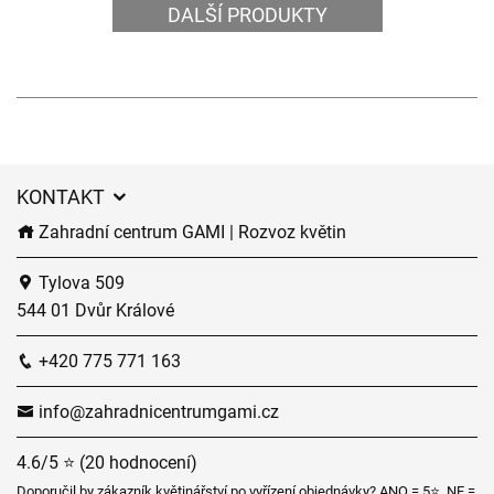
DALŠÍ PRODUKTY
KONTAKT
Zahradní centrum GAMI | Rozvoz květin
Tylova 509
544 01 Dvůr Králové
+420 775 771 163
info@zahradnicentrumgami.cz
4.6/5 ⭐ (20 hodnocení)
Doporučil by zákazník květinářství po vyřízení objednávky? ANO = 5⭐, NE =