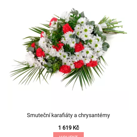
Smuteční karafiáty a chrysantémy
1 619 Kč