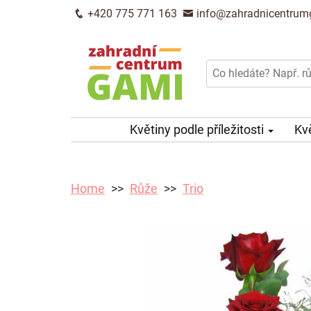
+420 775 771 163
info@zahradnicentrum
Květiny podle příležitosti
Kv
Home
Růže
Trio