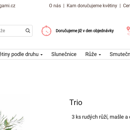
gami.cz
O nás
|
Kam doručujeme květiny
|
Cen
Doručujeme již od 99 Kč
Doručujeme již v den objednávky
Možný výběr času a dne doručení
ětiny podle druhu
Slunečnice
Růže
Smuteční
Trio
3 ks rudých růží, mašle a