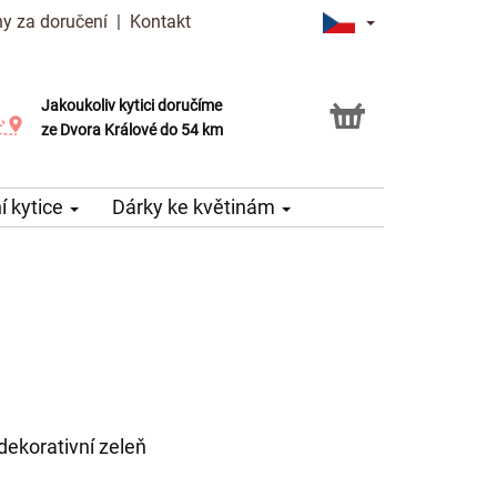
y za doručení
|
Kontakt
Jakoukoliv kytici doručíme
Možnost vyzvednout v naší květince
ze Dvora Králové do 54 km
 kytice
Dárky ke květinám
 dekorativní zeleň