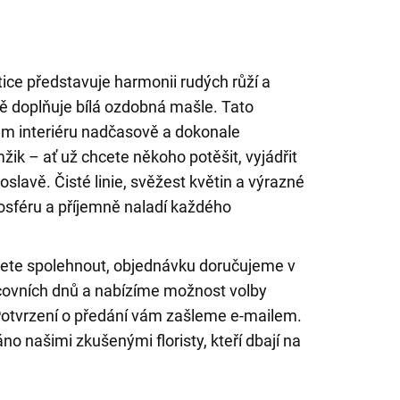
ice představuje harmonii rudých růží a
ně doplňuje bílá ozdobná mašle. Tato
m interiéru nadčasově a dokonale
k – ať už chcete někoho potěšit, vyjádřit
slavě. Čisté linie, svěžest květin a výrazné
osféru a příjemně naladí každého
žete spolehnout, objednávku doručujeme v
ovních dnů a nabízíme možnost volby
Potvrzení o předání vám zašleme e-mailem.
no našimi zkušenými floristy, kteří dbají na