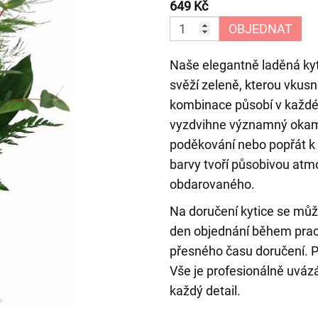
649 Kč
OBJEDNAT
Naše elegantně laděná kyt
svěží zeleně, kterou vkus
kombinace působí v každé
vyzdvihne významný okamži
poděkování nebo popřát k o
barvy tvoří působivou atm
obdarovaného.
Na doručení kytice se mů
den objednání během prac
přesného času doručení. 
Vše je profesionálně uvázá
každý detail.