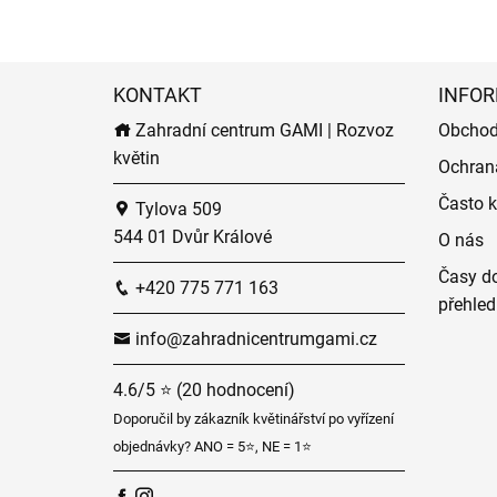
KONTAKT
INFOR
Zahradní centrum GAMI | Rozvoz
Obchod
květin
Ochran
Často k
Tylova 509
544 01 Dvůr Králové
O nás
Časy do
+420 775 771 163
přehled
info@zahradnicentrumgami.cz
4.6/5 ⭐ (20 hodnocení)
Doporučil by zákazník květinářství po vyřízení
objednávky? ANO = 5⭐, NE = 1⭐