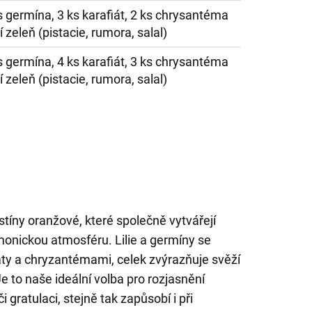
 ks germína, 3 ks karafiát, 2 ks chrysantéma
 zeleň (pistacie, rumora, salal)
 ks germína, 4 ks karafiát, 3 ks chrysantéma
 zeleň (pistacie, rumora, salal)
dstíny oranžové, které společně vytvářejí
onickou atmosféru. Lilie a germíny se
áty a chryzantémami, celek zvýrazňuje svěží
e to naše ideální volba pro rozjasnění
gratulaci, stejně tak zapůsobí i při