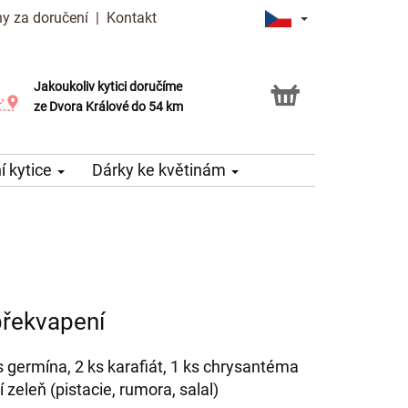
y za doručení
|
Kontakt
Jakoukoliv kytici doručíme
Možnost vyzvednout v naší květince
ze Dvora Králové do 54 km
 kytice
Dárky ke květinám
překvapení
 ks germína, 2 ks karafiát, 1 ks chrysantéma
 zeleň (pistacie, rumora, salal)