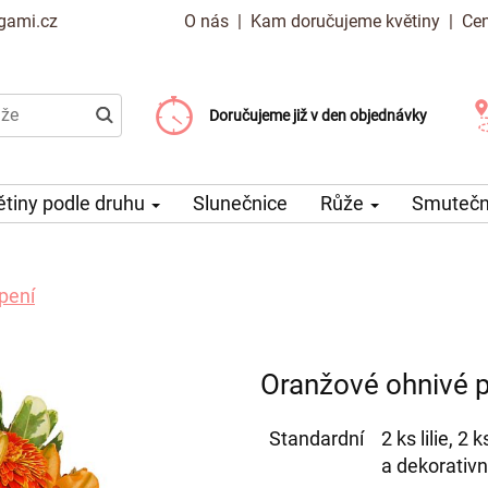
gami.cz
O nás
|
Kam doručujeme květiny
|
Cen
Doručujeme již od 99 Kč
Doručujeme již v den objednávky
Možný výběr času a dne doručení
ětiny podle druhu
Slunečnice
Růže
Smuteční
pení
Oranžové ohnivé 
Standardní
2 ks lilie, 2
a dekorativní