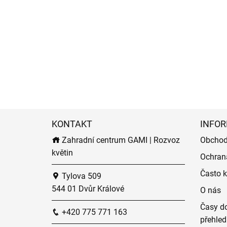
KONTAKT
INFOR
Zahradní centrum GAMI | Rozvoz
Obchod
květin
Ochran
Často k
Tylova 509
544 01 Dvůr Králové
O nás
Časy do
+420 775 771 163
přehled