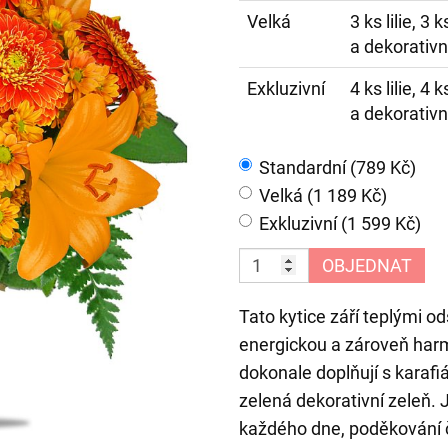
Velká
3 ks lilie, 3
a dekorativní
Exkluzivní
4 ks lilie, 4
a dekorativní
Standardní (789 Kč)
Velká (1 189 Kč)
Exkluzivní (1 599 Kč)
OBJEDNAT
Tato kytice září teplými o
energickou a zároveň harm
dokonale doplňují s karafi
zelená dekorativní zeleň. J
každého dne, poděkování či 