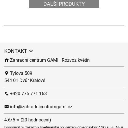
DALŠÍ PRODUKTY
KONTAKT
Zahradní centrum GAMI | Rozvoz květin
Tylova 509
544 01 Dvůr Králové
+420 775 771 163
info@zahradnicentrumgami.cz
4.6/5 ⭐ (20 hodnocení)
Doporučil by zákazník květinářství po vyřízení objednávky? ANO = 5⭐, NE =