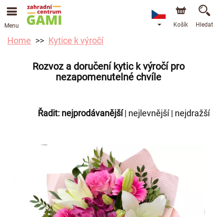
Košík
Hledat
Menu
Home
Kytice k výročí
Rozvoz a doručení kytic k výročí pro
nezapomenutelné chvíle
Řadit:
nejprodávanější
|
nejlevnější
|
nejdražší