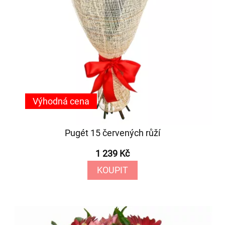
Výhodná cena
Pugét 15 červených růží
1 239 Kč
KOUPIT