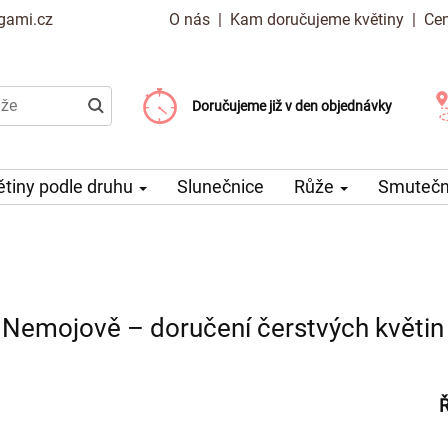
gami.cz
O nás
|
Kam doručujeme květiny
|
Cen
Doručujeme již od 99 Kč
Doručujeme již v den objednávky
Možný výběr času a dne doručení
ětiny podle druhu
Slunečnice
Růže
Smuteční
 Nemojově – doručení čerstvých květin 
Ř