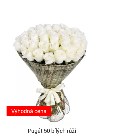
Výhodná cena
Pugét 50 bílých růží