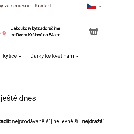
y za doručení
|
Kontakt
Jakoukoliv kytici doručíme
Možnost vyzvednout v naší květince
ze Dvora Králové do 54 km
 kytice
Dárky ke květinám
ještě dnes
adit:
nejprodávanější
|
nejlevnější
|
nejdražší