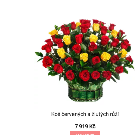
Koš červených a žlutých růží
7 919 Kč