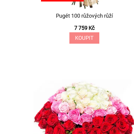
Pugét 100 růžových růží
7 759 Kč
KOUPIT