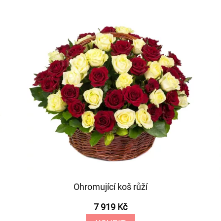
Ohromující koš růží
7 919 Kč