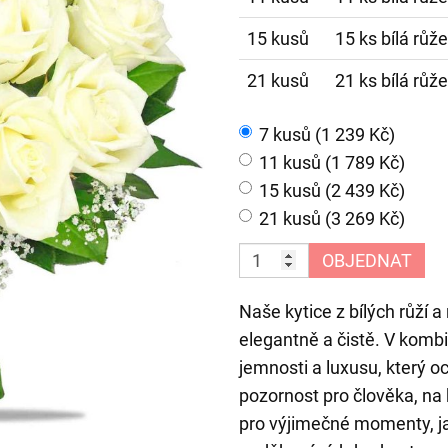
15 kusů
15 ks bílá růž
21 kusů
21 ks bílá růž
7 kusů (1 239 Kč)
11 kusů (1 789 Kč)
15 kusů (2 439 Kč)
21 kusů (3 269 Kč)
OBJEDNAT
Naše kytice z bílých růží 
elegantně a čistě. V kombi
jemnosti a luxusu, který oc
pozornost pro člověka, na 
pro výjimečné momenty, ja