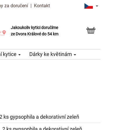
y za doručení
|
Kontakt
Jakoukoliv kytici doručíme
Možnost vyzvednout v naší květince
ze Dvora Králové do 54 km
 kytice
Dárky ke květinám
, 2 ks gypsophila a dekorativní zeleň
e, 2 ks gypsophila a dekorativní zeleň