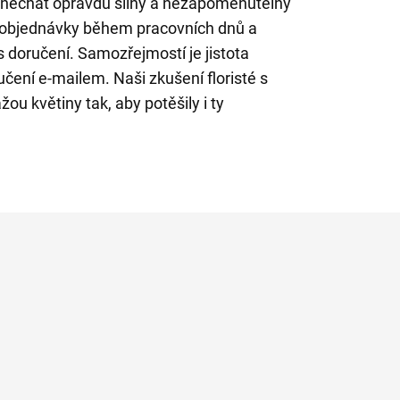
anechat opravdu silný a nezapomenutelný
 objednávky během pracovních dnů a
s doručení. Samozřejmostí je jistota
učení e-mailem. Naši zkušení floristé s
ou květiny tak, aby potěšily i ty