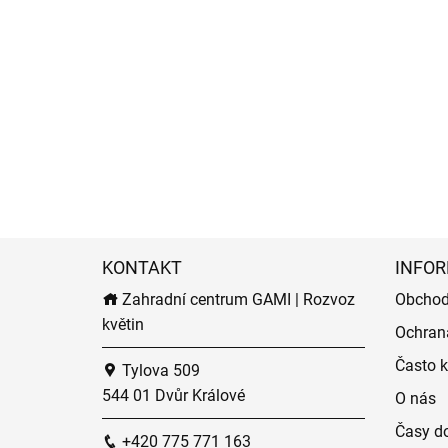
KONTAKT
INFOR
Zahradní centrum GAMI | Rozvoz
Obchod
květin
Ochran
Často k
Tylova 509
544 01 Dvůr Králové
O nás
Časy do
+420 775 771 163