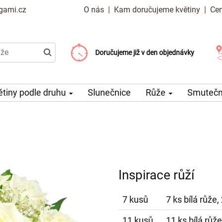
gami.cz
O nás
|
Kam doručujeme květiny
|
Cen
Doručujeme již od 99 Kč
Doručujeme již v den objednávky
Možný výběr času a dne doručení
ětiny podle druhu
Slunečnice
Růže
Smuteční
Inspirace růží
7 kusů
7 ks bílá růže
11 kusů
11 ks bílá růž