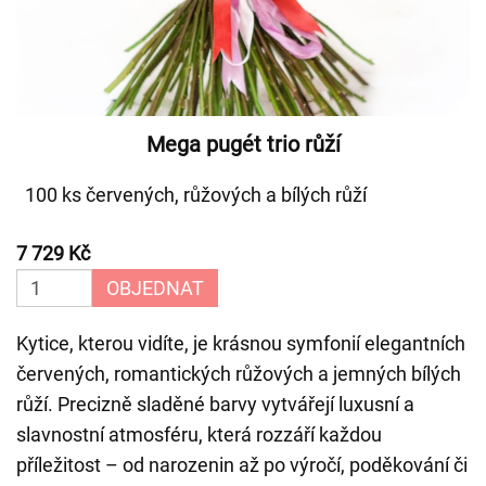
Mega pugét trio růží
100 ks červených, růžových a bílých růží
7 729 Kč
OBJEDNAT
Kytice, kterou vidíte, je krásnou symfonií elegantních
červených, romantických růžových a jemných bílých
růží. Precizně sladěné barvy vytvářejí luxusní a
slavnostní atmosféru, která rozzáří každou
příležitost – od narozenin až po výročí, poděkování či