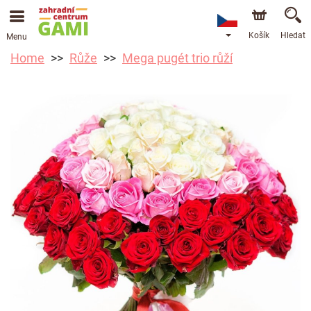
Košík
Hledat
Menu
Home
Růže
Mega pugét trio růží