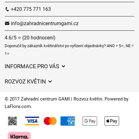
+420 775 771 163
info@zahradnicentrumgami.cz
4.6/5 ⭐ (20 hodnocení)
Doporučil by zákazník květinářství po vyřízení objednávky? ANO = 5⭐, NE =
1⭐
INFORMACE PRO VÁS
Obchodní podmínky
ROZVOZ KVĚTIN
Ochrana osobních údajů
Ceny za doručení
Často kladené dotazy
© 2017 Zahradní centrum GAMI | Rozvoz květin. Powered by
Kam doručujeme květiny
LaFlora.com
.
O nás
Cookies
Časy doručení květin – přehled možností
Kontakt