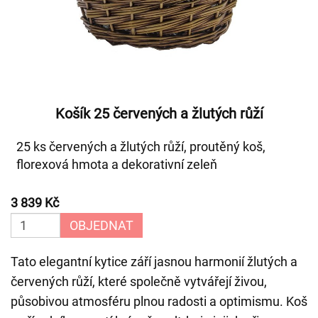
Košík 25 červených a žlutých růží
25 ks červených a žlutých růží, proutěný koš,
florexová hmota a dekorativní zeleň
3 839 Kč
OBJEDNAT
Tato elegantní kytice září jasnou harmonií žlutých a
červených růží, které společně vytvářejí živou,
působivou atmosféru plnou radosti a optimismu. Koš