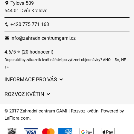
Tylova 509
544 01 Dvůr Králové
+420 775 771 163
info@zahradnicentrumgami.cz
4.6/5 ⭐ (20 hodnocení)
Doporučil by zákazník květinářství po vyřízení objednávky? ANO = 5⭐, NE =
1⭐
INFORMACE PRO VÁS
Obchodní podmínky
ROZVOZ KVĚTIN
Ochrana osobních údajů
Ceny za doručení
Často kladené dotazy
© 2017 Zahradní centrum GAMI | Rozvoz květin. Powered by
Kam doručujeme květiny
LaFlora.com
.
O nás
Cookies
Časy doručení květin – přehled možností
Kontakt