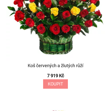
Koš červených a žlutých růží
7 919 Kč
KOUPIT