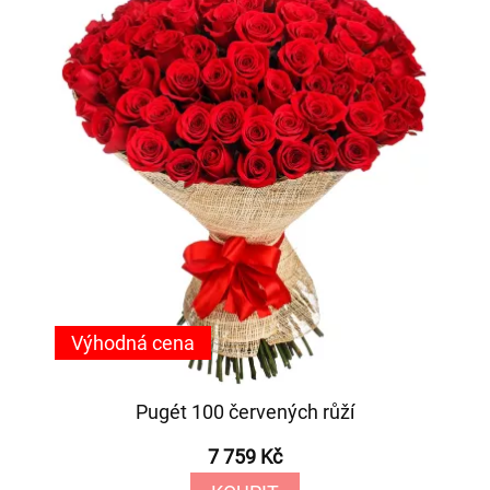
Výhodná cena
Pugét 100 červených růží
7 759 Kč