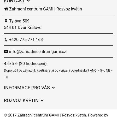
KONTAKT
Zahradní centrum GAMI | Rozvoz květin
Tylova 509
544 01 Dvůr Králové
+420 775 771 163
info@zahradnicentrumgami.cz
4.6/5 ⭐ (20 hodnocení)
Doporučil by zákazník květinářství po vyřízení objednávky? ANO = 5⭐, NE =
1⭐
INFORMACE PRO VÁS
Obchodní podmínky
ROZVOZ KVĚTIN
Ochrana osobních údajů
Ceny za doručení
Často kladené dotazy
© 2017 Zahradní centrum GAMI | Rozvoz květin. Powered by