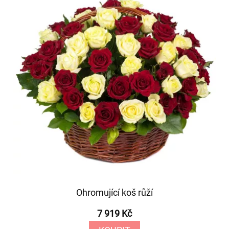
Ohromující koš růží
7 919 Kč