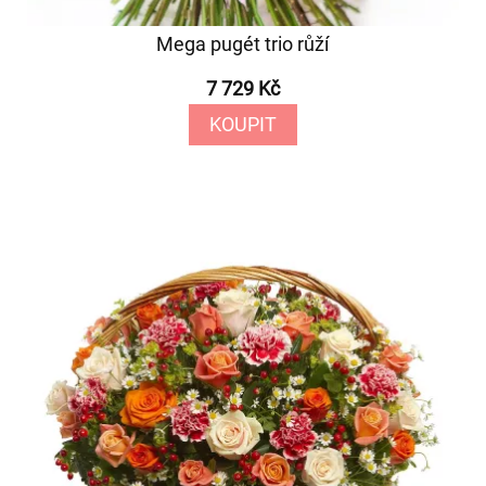
Mega pugét trio růží
7 729 Kč
KOUPIT