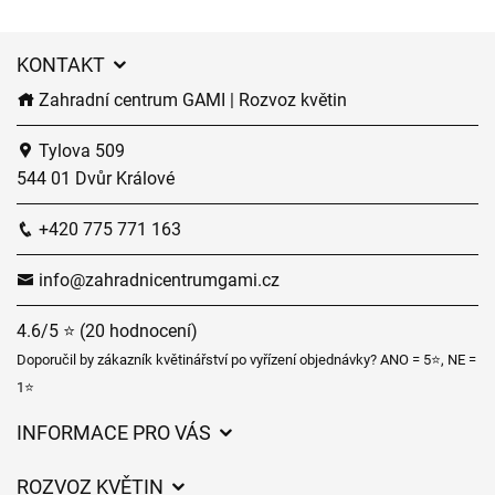
KONTAKT
Zahradní centrum GAMI | Rozvoz květin
Tylova 509
544 01 Dvůr Králové
+420 775 771 163
info@zahradnicentrumgami.cz
4.6/5 ⭐ (20 hodnocení)
Doporučil by zákazník květinářství po vyřízení objednávky? ANO = 5⭐, NE =
1⭐
INFORMACE PRO VÁS
Obchodní podmínky
ROZVOZ KVĚTIN