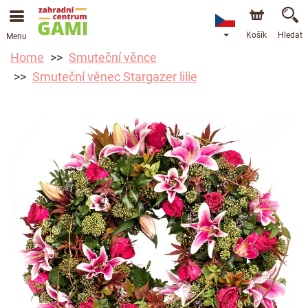
Košík
Hledat
Menu
Home
Smuteční věnce
Smuteční věnec Stargazer lilie