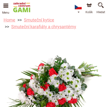
Košík
Hledat
Menu
Home
Smuteční kytice
Smuteční karafiáty a chrysantémy