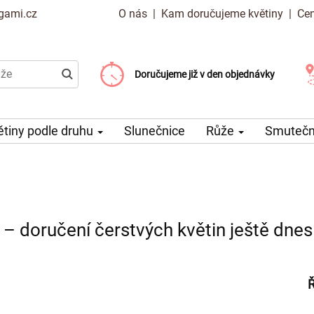
gami.cz
O nás
|
Kam doručujeme květiny
|
Cen
Doručujeme již od 99 Kč
Doručujeme již v den objednávky
Možný výběr času a dne doručení
ětiny podle druhu
Slunečnice
Růže
Smuteční
 – doručení čerstvých květin ještě dnes
Ř