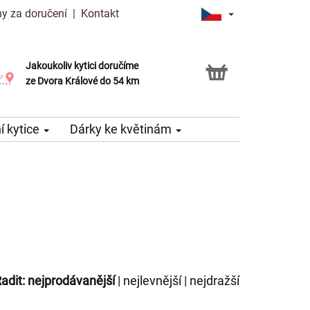
y za doručení
|
Kontakt
Jakoukoliv kytici doručíme
Možnost vyzvednout v naší květince
ze Dvora Králové do 54 km
 kytice
Dárky ke květinám
adit:
nejprodávanější
|
nejlevnější
|
nejdražší