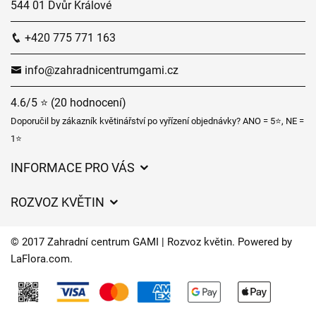
544 01 Dvůr Králové
+420 775 771 163
info@zahradnicentrumgami.cz
4.6/5 ⭐ (20 hodnocení)
Doporučil by zákazník květinářství po vyřízení objednávky? ANO = 5⭐, NE =
1⭐
INFORMACE PRO VÁS
Obchodní podmínky
ROZVOZ KVĚTIN
Ochrana osobních údajů
Ceny za doručení
Často kladené dotazy
© 2017 Zahradní centrum GAMI | Rozvoz květin. Powered by
Kam doručujeme květiny
LaFlora.com
.
O nás
Cookies
Časy doručení květin – přehled možností
Kontakt