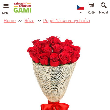
Košík
Hledat
Menu
Home
Růže
Pugét 15 červených růží