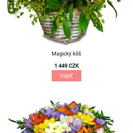
Magický kôš
1 449 CZK
Kúpiť