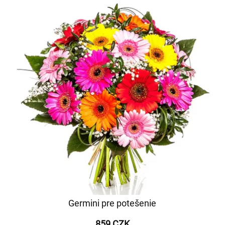
Germini pre potešenie
859 CZK