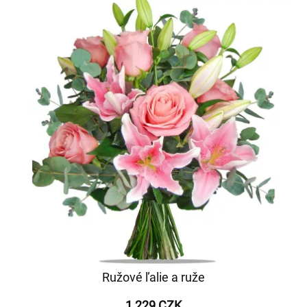
Ružové ľalie a ruže
1 229 CZK