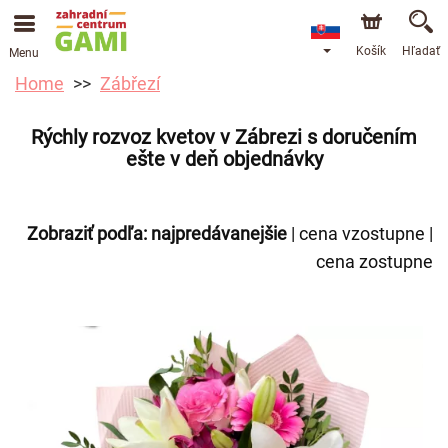
Košík
Hľadať
Menu
Home
Zábřezí
Rýchly rozvoz kvetov v Zábrezi s doručením
ešte v deň objednávky
Zobraziť podľa:
najpredávanejšie
|
cena vzostupne
|
cena zostupne