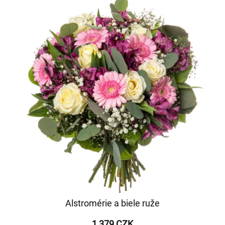
Alstromérie a biele ruže
1 379 CZK