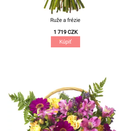
Ruže a frézie
1 719 CZK
Kúpiť