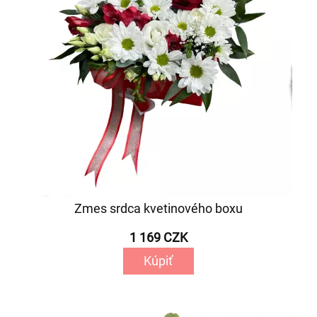
Zmes srdca kvetinového boxu
1 169 CZK
Kúpiť