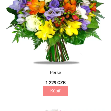
Perse
1 229 CZK
Kúpiť