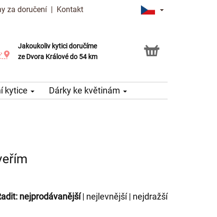
y za doručení
|
Kontakt
Jakoukoliv kytici doručíme
Možnost vyzvednout v naší květince
ze Dvora Králové do 54 km
 kytice
Dárky ke květinám
veřím
adit:
nejprodávanější
|
nejlevnější
|
nejdražší