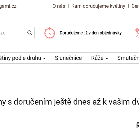
gami.cz
O nás
|
Kam doručujeme květiny
|
Cen
Doručujeme již od 99 Kč
Doručujeme již v den objednávky
Možný výběr času a dne doručení
ětiny podle druhu
Slunečnice
Růže
Smuteční
ny s doručením ještě dnes až k vašim d
Ř