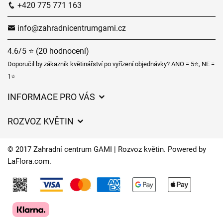
+420 775 771 163
info@zahradnicentrumgami.cz
4.6/5 ⭐ (20 hodnocení)
Doporučil by zákazník květinářství po vyřízení objednávky? ANO = 5⭐, NE =
1⭐
INFORMACE PRO VÁS
Obchodní podmínky
ROZVOZ KVĚTIN
Ochrana osobních údajů
Ceny za doručení
Často kladené dotazy
© 2017 Zahradní centrum GAMI | Rozvoz květin. Powered by
Kam doručujeme květiny
LaFlora.com
.
O nás
Cookies
Časy doručení květin – přehled možností
Kontakt