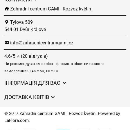
Zahradní centrum GAMI | Rozvoz květin
Tylova 509
544 01 Dvůr Králové
info@zahradnicentrumgami.cz
4.6/5 ⭐ (20 відгуків)
Чи рекомендуватиме клієнт флориста після виконання
замовлення? ТАК = 5⭐, НІ = 1⭐
ІНФОРМАЦІЯ ДЛЯ ВАС
Загальні умови ведення господарської діяльності
ДОСТАВКА КВІТІВ
Захист персональних даних
Вартість доставки
Час доставки квітів – огляд можливостей
© 2017 Zahradní centrum GAMI | Rozvoz květin. Powered by
Куди ми доставляємо квіти
LaFlora.com
.
Файли cookie