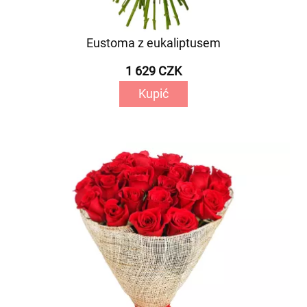
Eustoma z eukaliptusem
1 629 CZK
Kupić