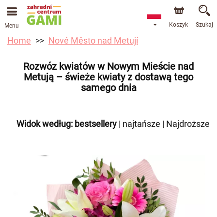
Koszyk
Szukaj
Menu
Home
Nové Město nad Metují
Rozwóz kwiatów w Nowym Mieście nad
Metują – świeże kwiaty z dostawą tego
samego dnia
Widok według:
bestsellery
|
najtańsze
|
Najdroższe