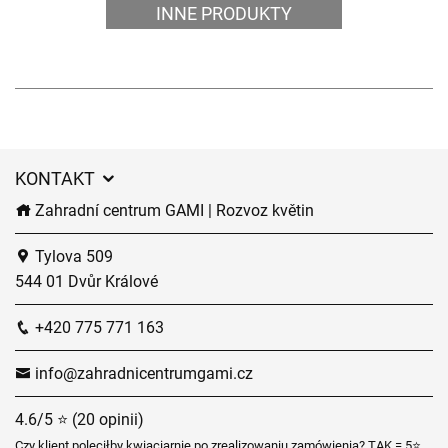
INNE PRODUKTY
KONTAKT
Zahradní centrum GAMI | Rozvoz květin
Tylova 509
544 01 Dvůr Králové
+420 775 771 163
info@zahradnicentrumgami.cz
4.6/5 ⭐ (20 opinii)
Czy klient poleciłby kwiaciarnię po zrealizowaniu zamówienia? TAK = 5⭐,