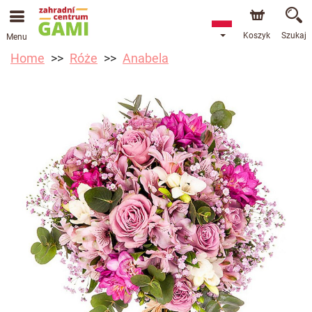
Koszyk
Szukaj
Menu
Home
Róże
Anabela