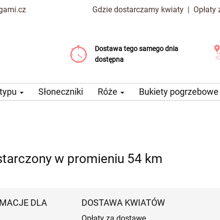
gami.cz
Gdzie dostarczamy kwiaty
|
Opłaty
Dostawa tego samego dnia
Wybierz datę dostawy
Koszt dostawy już od 99 CZK
dostępna
 typu
Słoneczniki
Róże
Bukiety pogrzebow
starczony w promieniu 54 km
MACJE DLA
DOSTAWA KWIATÓW
Opłaty za dostawę