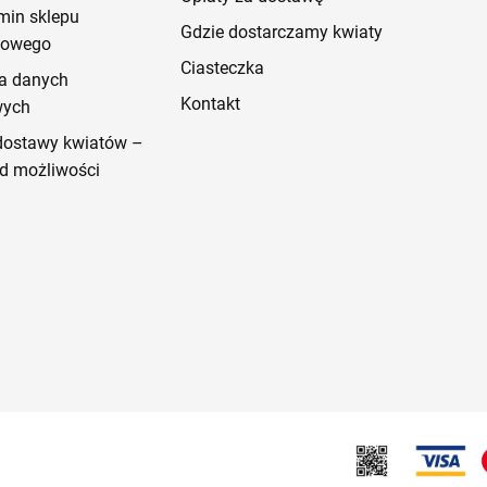
min sklepu
Gdzie dostarczamy kwiaty
etowego
Ciasteczka
a danych
Kontakt
wych
dostawy kwiatów –
d możliwości