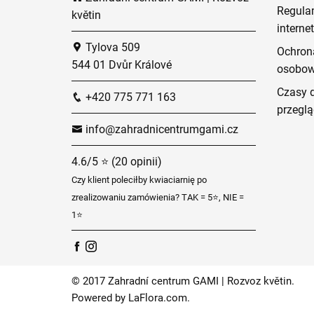
Regula
květin
intern
Tylova 509
Ochron
544 01 Dvůr Králové
osobo
Czasy 
+420 775 771 163
przeglą
info@zahradnicentrumgami.cz
4.6/5 ⭐ (20 opinii)
Czy klient poleciłby kwiaciarnię po
zrealizowaniu zamówienia? TAK = 5⭐, NIE =
1⭐
© 2017 Zahradní centrum GAMI | Rozvoz květin.
Powered by
LaFlora.com
.