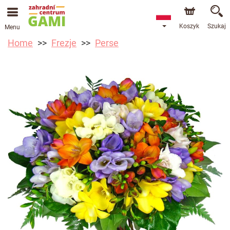
Koszyk
Szukaj
Menu
Home
Frezje
Perse