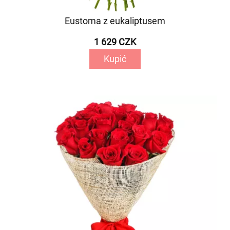
Eustoma z eukaliptusem
1 629 CZK
Kupić