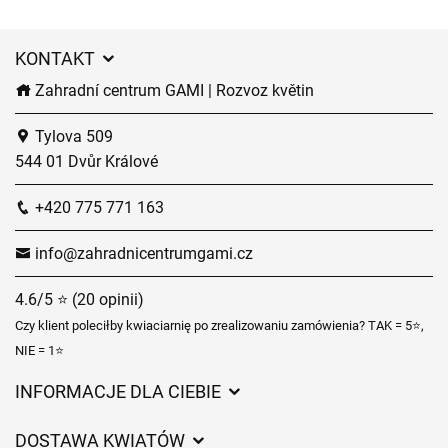
KONTAKT
Zahradní centrum GAMI | Rozvoz květin
Tylova 509
544 01 Dvůr Králové
+420 775 771 163
info@zahradnicentrumgami.cz
4.6/5 ⭐ (20 opinii)
Czy klient poleciłby kwiaciarnię po zrealizowaniu zamówienia? TAK = 5⭐,
NIE = 1⭐
INFORMACJE DLA CIEBIE
Regulamin sklepu internetowego
DOSTAWA KWIATÓW