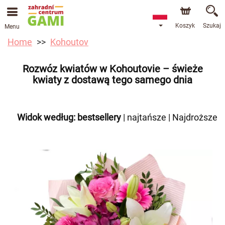
Koszyk
Szukaj
Menu
Home
Kohoutov
Rozwóz kwiatów w Kohoutovie – świeże
kwiaty z dostawą tego samego dnia
Widok według:
bestsellery
|
najtańsze
|
Najdroższe