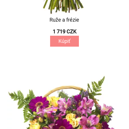
Ruže a frézie
1 719 CZK
Kúpiť