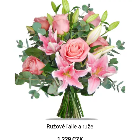
Ružové ľalie a ruže
1 229 CZK