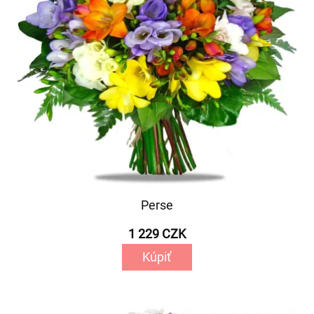
Perse
1 229 CZK
Kúpiť