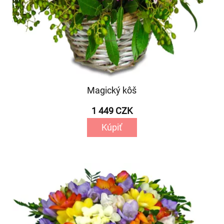
Magický kôš
1 449 CZK
Kúpiť