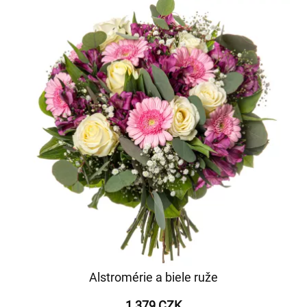
Alstromérie a biele ruže
1 379 CZK