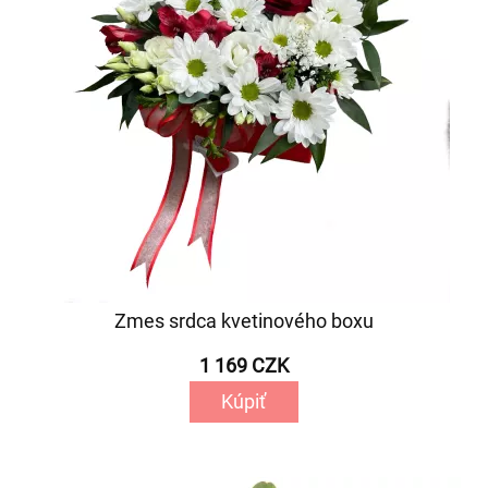
Zmes srdca kvetinového boxu
1 169 CZK
Kúpiť