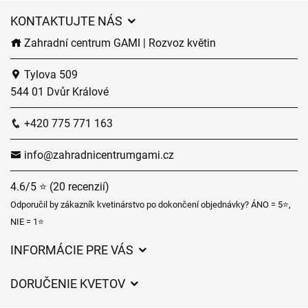
KONTAKTUJTE NÁS
Zahradní centrum GAMI | Rozvoz květin
Tylova 509
544 01 Dvůr Králové
+420 775 771 163
info@zahradnicentrumgami.cz
4.6/5 ⭐ (20 recenzií)
Odporučil by zákazník kvetinárstvo po dokončení objednávky? ÁNO = 5⭐,
NIE = 1⭐
INFORMÁCIE PRE VÁS
Všeobecné obchodné podmienky
DORUČENIE KVETOV
Ochrana osobných údajov
Poplatky za doručenie