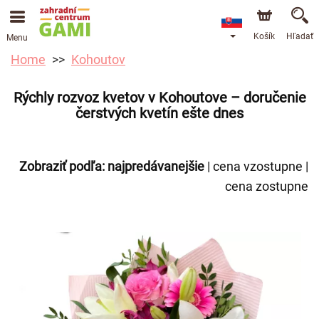
Košík
Hľadať
Menu
Home
Kohoutov
Rýchly rozvoz kvetov v Kohoutove – doručenie
čerstvých kvetín ešte dnes
Zobraziť podľa:
najpredávanejšie
|
cena vzostupne
|
cena zostupne