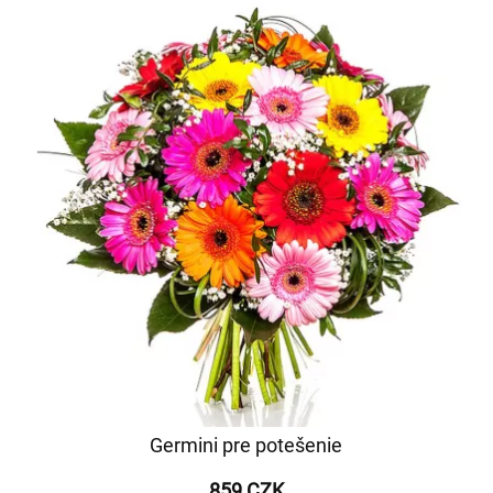
Germini pre potešenie
859 CZK