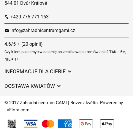
544 01 Dvůr Králové
+420 775 771 163
info@zahradnicentrumgami.cz
4.6/5 ⭐ (20 opinii)
Czy klient poleciłby kwiaciarnię po zrealizowaniu zamówienia? TAK = 5⭐,
NIE = 1⭐
INFORMACJE DLA CIEBIE
Regulamin sklepu internetowego
DOSTAWA KWIATÓW
Ochrona danych osobowych
Opłaty za dostawę
Czasy dostawy kwiatów – przegląd możliwości
© 2017 Zahradní centrum GAMI | Rozvoz květin. Powered by
Gdzie dostarczamy kwiaty
LaFlora.com
.
Ciasteczka
Kontakt