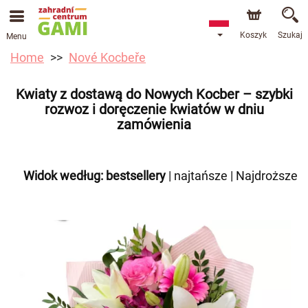
Koszyk
Szukaj
Menu
Home
Nové Kocbeře
Kwiaty z dostawą do Nowych Kocber – szybki
rozwoz i doręczenie kwiatów w dniu
zamówienia
Widok według:
bestsellery
|
najtańsze
|
Najdroższe