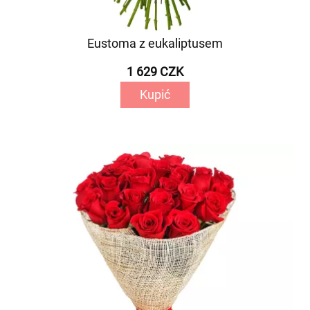
Eustoma z eukaliptusem
1 629 CZK
Kupić