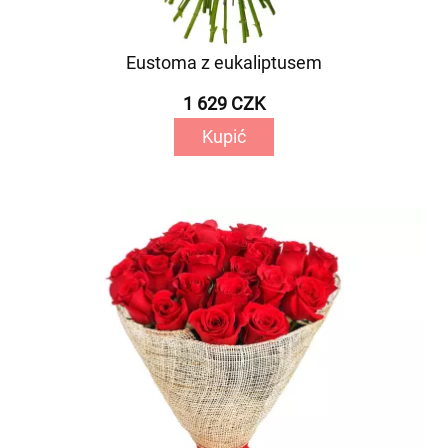
Eustoma z eukaliptusem
1 629 CZK
Kupić