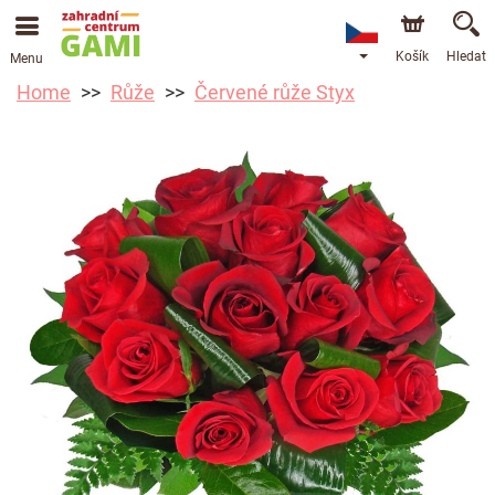
Košík
Hledat
Menu
Home
Růže
Červené růže Styx