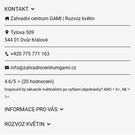
KONTAKT
Zahradní centrum GAMI | Rozvoz květin
Tylova 509
544 01 Dvůr Králové
+420 775 771 163
info@zahradnicentrumgami.cz
4.6/5 ⭐ (20 hodnocení)
Doporučil by zákazník květinářství po vyřízení objednávky? ANO = 5⭐, NE =
1⭐
INFORMACE PRO VÁS
Obchodní podmínky
ROZVOZ KVĚTIN
Ochrana osobních údajů
Ceny za doručení