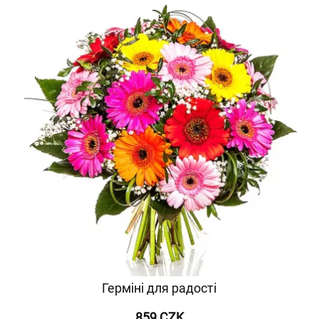
Герміні для радості
859 CZK