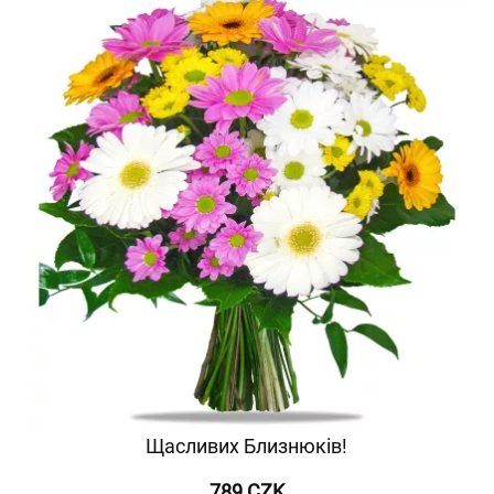
Щасливих Близнюків!
789 CZK