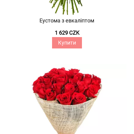
Еустома з евкаліптом
1 629 CZK
Купити