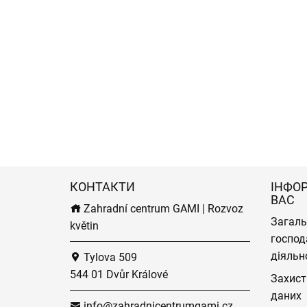
КОНТАКТИ
ІНФО
ВАС
Zahradní centrum GAMI | Rozvoz
Загаль
květin
господ
діяльн
Tylova 509
544 01 Dvůr Králové
Захист
даних
info@zahradnicentrumgami.cz