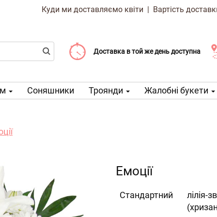
Куди ми доставляємо квіти
|
Вартість доставк
Доставка від 99 CZK
Виберіть дату доставки
Доставка в той же день доступна
ом
Соняшники
Троянди
Жалобні букети
ції
Емоції
Cтандартний
лілія-зв
(хриза