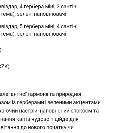
звіздар, 4 гербера міні, 3 сантіні
нтема), зелені наповнювачі
звіздар, 5 гербера міні, 4 сантіні
нтема), зелені наповнювачі
)
CZK)
елегантної гармонії та природної
ї разом із герберами і зеленими акцентами
жаючий настрій, наповнений спокоєм та
нання квітів чудово підійде для
вітання до нового початку чи