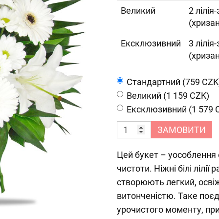
Великий
2 лілія-
(хриза
Ексклюзивний
3 лілія-
(хриза
Cтандартний (759 CZK
Великий (1 159 CZK)
Ексклюзивний (1 579 
ЗАМОВИТИ
Цей букет – уособлення 
чистоти. Ніжні білі лілі
створюють легкий, осві
витонченістю. Таке поєд
урочистого моменту, при