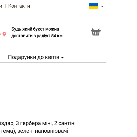
и
|
Контакти
Будь-який букет можна
Послуга Click & Collect
доставити в радіусі 54 км
Подарунки до квітів
іздар, 3 гербера міні, 2 сантіні
нтема), зелені наповнювачі