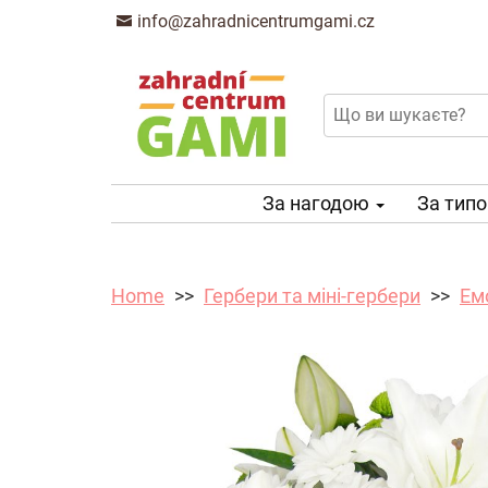
info@zahradnicentrumgami.cz
За нагодою
За тип
Home
Гербери та міні-гербери
Емо