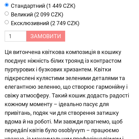
Cтандартний (1 449 CZK)
Великий (2 099 CZK)
Ексклюзивний (2 749 CZK)
ЗАМОВИТИ
Ця витончена квіткова композиція в кошику
поєднує ніжність білих троянд із контрастом
пурпурових і бузкових хризантем. Квітки
підкреслені кулястими зеленими деталями та
елегантною зеленню, що створює гармонійну і
свіжу атмосферу. Такий кошик додасть радості
кожному моменту – ідеально пасує для
привітань, подяк чи для створення затишку
вдома й на роботі. Ми завжди прагнемо, щоб
передání квітів було osoblyvym – працюємо
уважно, із максимальним професіоналізмом і