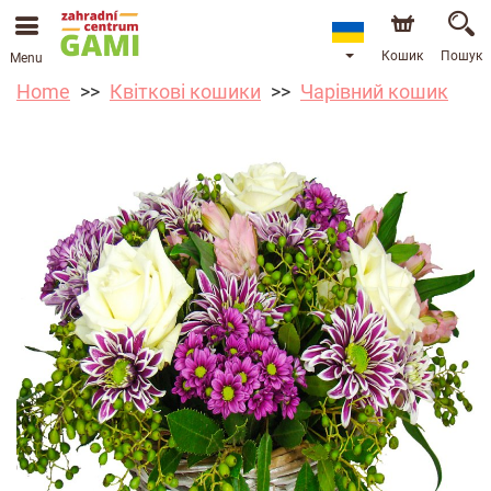
Кошик
Пошук
Menu
Home
Квіткові кошики
Чарівний кошик