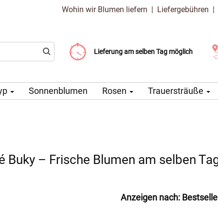
Wohin wir Blumen liefern
|
Liefergebühren
Liefergebühr ab 99 CZK
Wählen Sie Ihr Lieferdatum
Lieferung am selben Tag möglich
yp
Sonnenblumen
Rosen
Trauersträuße
é Buky – Frische Blumen am selben Tag 
Anzeigen nach:
Bestselle