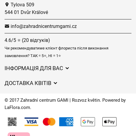
Tylova 509
544 01 Dvůr Králové
info@zahradnicentrumgami.cz
4.6/5 ⭐ (20 відгуків)
Чи рекомендуватиме клієнт флориста після виконання
замовлення? ТАК = 5⭐, НІ = 1⭐
ІНФОРМАЦІЯ ДЛЯ ВАС
Загальні умови ведення господарської діяльності
ДОСТАВКА КВІТІВ
Захист персональних даних
Вартість доставки
Час доставки квітів – огляд можливостей
© 2017 Zahradní centrum GAMI | Rozvoz květin. Powered by
Куди ми доставляємо квіти
LaFlora.com
.
Файли cookie
Контакти