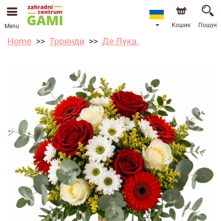
Кошик
Пошук
Menu
Home
Троянди
Де Лука.