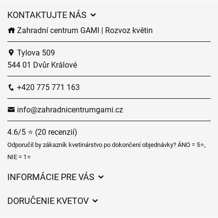
KONTAKTUJTE NÁS
Zahradní centrum GAMI | Rozvoz květin
Tylova 509
544 01 Dvůr Králové
+420 775 771 163
info@zahradnicentrumgami.cz
4.6/5 ⭐ (20 recenzií)
Odporučil by zákazník kvetinárstvo po dokončení objednávky? ÁNO = 5⭐,
NIE = 1⭐
INFORMÁCIE PRE VÁS
Všeobecné obchodné podmienky
DORUČENIE KVETOV
Ochrana osobných údajov
Poplatky za doručenie