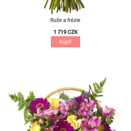
Ruže a frézie
1 719 CZK
Kúpiť