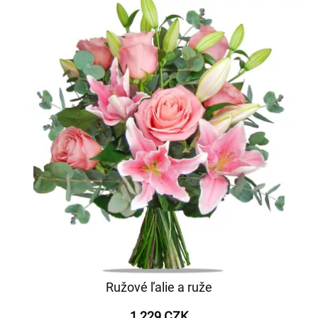
Ružové ľalie a ruže
1 229 CZK