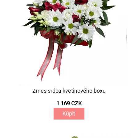
Zmes srdca kvetinového boxu
1 169 CZK
Kúpiť