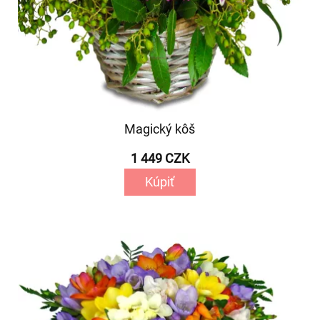
Magický kôš
1 449 CZK
Kúpiť