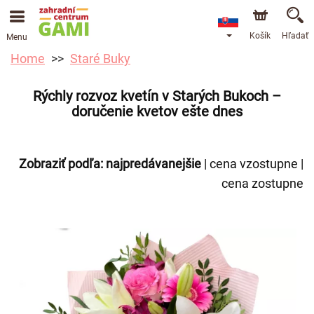
Košík
Hľadať
Menu
Home
Staré Buky
Rýchly rozvoz kvetín v Starých Bukoch –
doručenie kvetov ešte dnes
Zobraziť podľa:
najpredávanejšie
|
cena vzostupne
|
cena zostupne