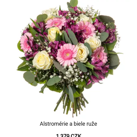
Alstromérie a biele ruže
1 379 CZK