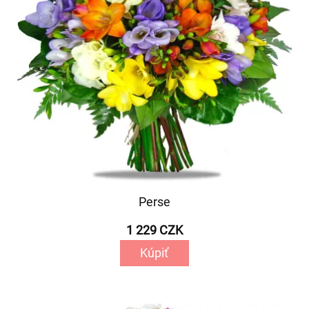
Perse
1 229 CZK
Kúpiť