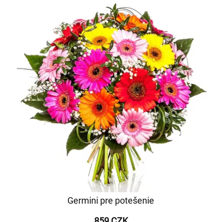
Germini pre potešenie
859 CZK