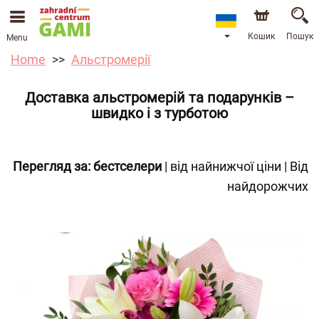
Кошик
Пошук
Menu
Home
Альстромерії
Доставка альстромерій та подарунків –
швидко і з турботою
Перегляд за:
бестселери
|
від найнижчої ціни
|
Від
найдорожчих