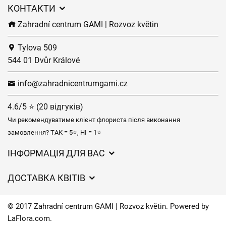
КОНТАКТИ
Zahradní centrum GAMI | Rozvoz květin
Tylova 509
544 01 Dvůr Králové
info@zahradnicentrumgami.cz
4.6/5 ⭐ (20 відгуків)
Чи рекомендуватиме клієнт флориста після виконання
замовлення? ТАК = 5⭐, НІ = 1⭐
ІНФОРМАЦІЯ ДЛЯ ВАС
Загальні умови ведення господарської діяльності
ДОСТАВКА КВІТІВ
Захист персональних даних
Вартість доставки
Час доставки квітів – огляд можливостей
© 2017 Zahradní centrum GAMI | Rozvoz květin. Powered by
Куди ми доставляємо квіти
LaFlora.com
.