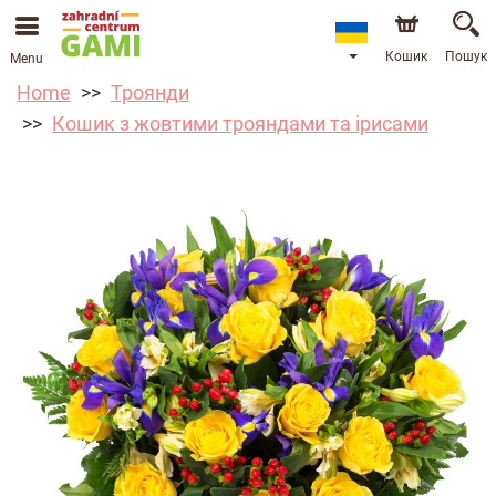
Кошик
Пошук
Menu
Home
Троянди
Кошик з жовтими трояндами та ірисами