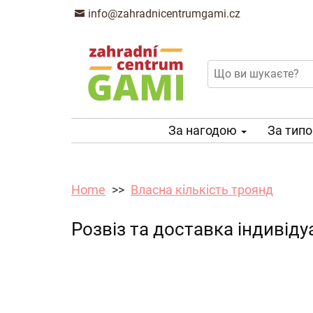
info@zahradnicentrumgami.cz
За нагодою
За тип
Home
Власна кількість троянд
Розвіз та доставка індивід