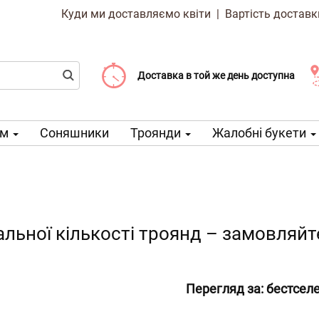
Куди ми доставляємо квіти
|
Вартість доставк
Доставка від 99 CZK
Виберіть дату доставки
Доставка в той же день доступна
ом
Соняшники
Троянди
Жалобні букети
уальної кількості троянд – замовляй
Перегляд за:
бестсел