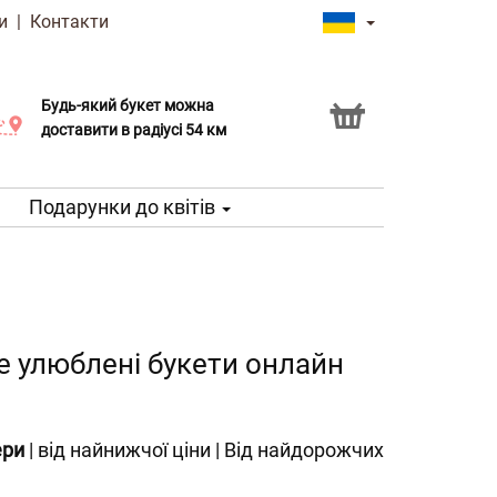
и
|
Контакти
Будь-який букет можна
Послуга Click & Collect
доставити в радіусі 54 км
Подарунки до квітів
те улюблені букети онлайн
ери
|
від найнижчої ціни
|
Від найдорожчих