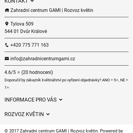
KONTAKT
Zahradní centrum GAMI | Rozvoz květin
Tylova 509
544 01 Dvůr Králové
+420 775 771 163
info@zahradnicentrumgami.cz
4.6/5 ⭐ (20 hodnocení)
Doporučil by zákazník květinářství po vyřízení objednávky? ANO = 5⭐, NE =
1⭐
INFORMACE PRO VÁS
Obchodní podmínky
ROZVOZ KVĚTIN
Ochrana osobních údajů
Ceny za doručení
Často kladené dotazy
© 2017 Zahradní centrum GAMI | Rozvoz květin. Powered by