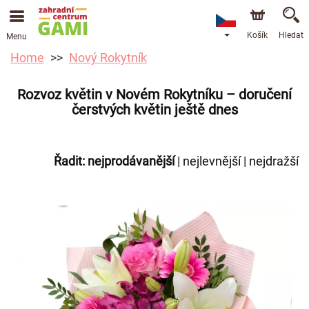
Košík
Hledat
Menu
Home
Nový Rokytník
Rozvoz květin v Novém Rokytníku – doručení
čerstvých květin ještě dnes
Řadit:
nejprodávanější
|
nejlevnější
|
nejdražší