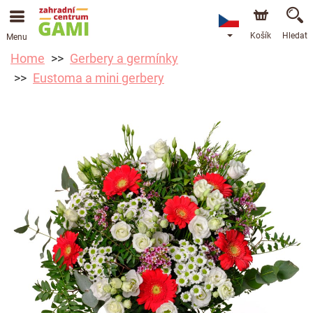
Košík
Hledat
Menu
Home
Gerbery a germínky
Eustoma a mini gerbery