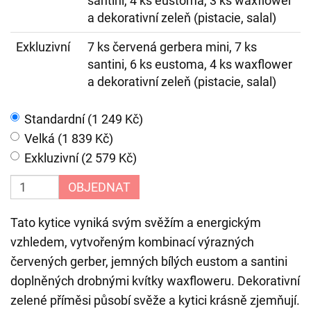
santini, 4 ks eustoma, 3 ks waxflower
a dekorativní zeleň (pistacie, salal)
Exkluzivní
7 ks červená gerbera mini, 7 ks
santini, 6 ks eustoma, 4 ks waxflower
a dekorativní zeleň (pistacie, salal)
Standardní (1 249 Kč)
Velká (1 839 Kč)
Exkluzivní (2 579 Kč)
OBJEDNAT
Tato kytice vyniká svým svěžím a energickým
vzhledem, vytvořeným kombinací výrazných
červených gerber, jemných bílých eustom a santini
doplněných drobnými kvítky waxfloweru. Dekorativní
zelené příměsi působí svěže a kytici krásně zjemňují.