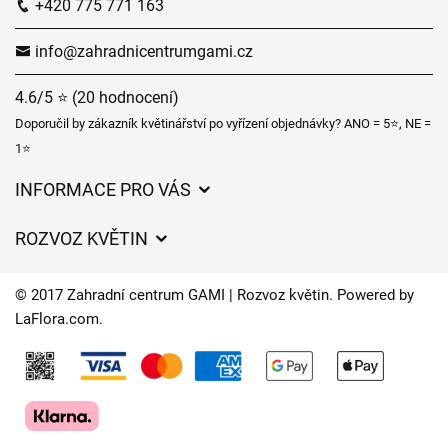
+420 775 771 163
info@zahradnicentrumgami.cz
4.6/5 ⭐ (20 hodnocení)
Doporučil by zákazník květinářství po vyřízení objednávky? ANO = 5⭐, NE =
1⭐
INFORMACE PRO VÁS
Obchodní podmínky
ROZVOZ KVĚTIN
Ochrana osobních údajů
Ceny za doručení
Často kladené dotazy
© 2017 Zahradní centrum GAMI | Rozvoz květin. Powered by
Kam doručujeme květiny
LaFlora.com
.
O nás
Cookies
Časy doručení květin – přehled možností
Kontakt