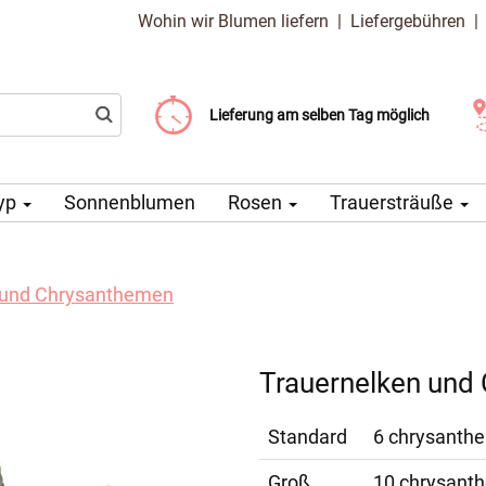
Wohin wir Blumen liefern
|
Liefergebühren
Liefergebühr ab 99 CZK
Wählen Sie Ihr Lieferdatum
Lieferung am selben Tag möglich
yp
Sonnenblumen
Rosen
Trauersträuße
 und Chrysanthemen
Trauernelken und
Standard
6 chrysanthem
Groß
10 chrysanthe