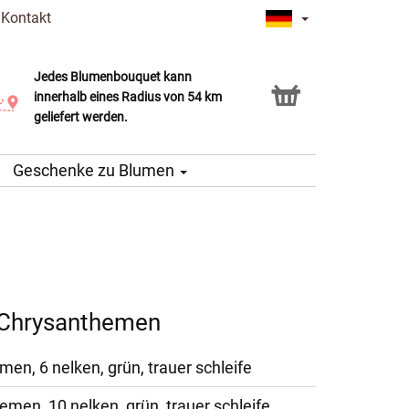
|
Kontakt
Jedes Blumenbouquet kann
Click & Collect Service
innerhalb eines Radius von 54 km
geliefert werden.
Geschenke zu Blumen
 Chrysanthemen
en, 6 nelken, grün, trauer schleife
men, 10 nelken, grün, trauer schleife