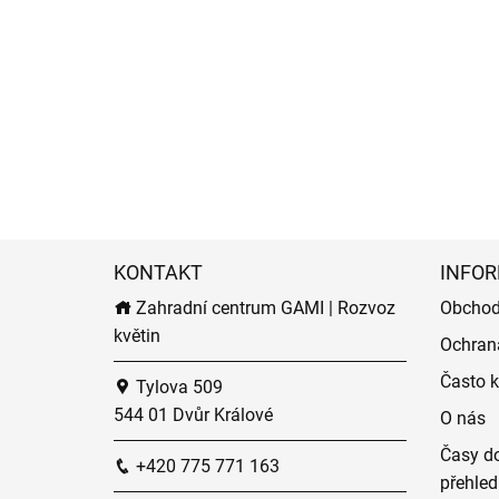
KONTAKT
INFOR
Zahradní centrum GAMI | Rozvoz
Obchod
květin
Ochran
Často k
Tylova 509
544 01 Dvůr Králové
O nás
Časy do
+420 775 771 163
přehled