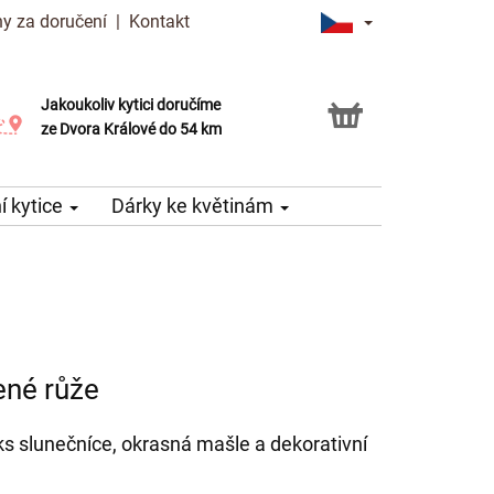
y za doručení
|
Kontakt
Jakoukoliv kytici doručíme
Možnost vyzvednout v naší květince
ze Dvora Králové do 54 km
 kytice
Dárky ke květinám
ené růže
 ks slunečníce, okrasná mašle a dekorativní