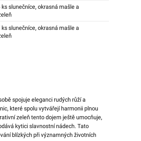
5 ks slunečníce, okrasná mašle a
zeleň
7 ks slunečníce, okrasná mašle a
zeleň
obě spojuje eleganci rudých růží a
ic, které spolu vytvářejí harmonii plnou
orativní zeleň tento dojem ještě umocňuje,
dává kytici slavnostní nádech. Tato
vání blízkých při významných životních