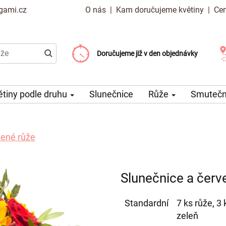
gami.cz
O nás
|
Kam doručujeme květiny
|
Cen
Doručujeme již od 99 Kč
Doručujeme již v den objednávky
Možný výběr času a dne doručení
ětiny podle druhu
Slunečnice
Růže
Smuteční
vené růže
Slunečnice a červ
Standardní
7 ks růže, 3
zeleň