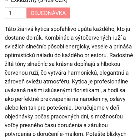
OBJEDNÁVKA
Táto žiarivá kytica spoľahlivo upúta každého, kto ju
dostane do rúk. Kombinácia sýtočervených ruží a
sviežich slnečníc pôsobí energicky, vesele a prináša
optimistickú náladu do každého priestoru. Radostné
žlté tóny slnečníc sa krásne dopĺňajú s hlbokou
červenou ruží, čo vytvára harmonickú, elegantnú a
zároveň sviežu atmosféru. Kytica je profesionálne
uvázaná našimi skúsenými floristikami, a hodí sa
ako perfektné prekvapenie na narodeniny, oslavy
alebo len tak pre potešenie. Doručujeme v deň
objednávky počas pracovných dní, s možnosťou
voľby presného času doručenia a zárukou
potvrdenia o doručení e-mailom. Potešte blízkych