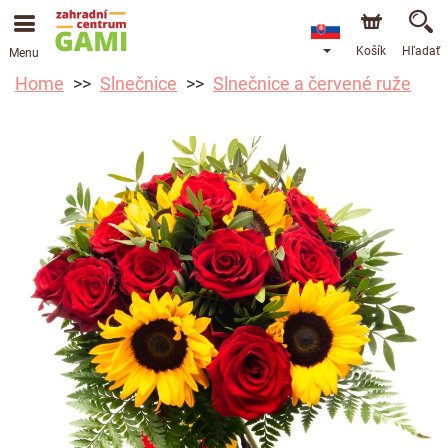
Košík
Hľadať
Menu
Home
Slnečnice
Slnečnice a červené ruže