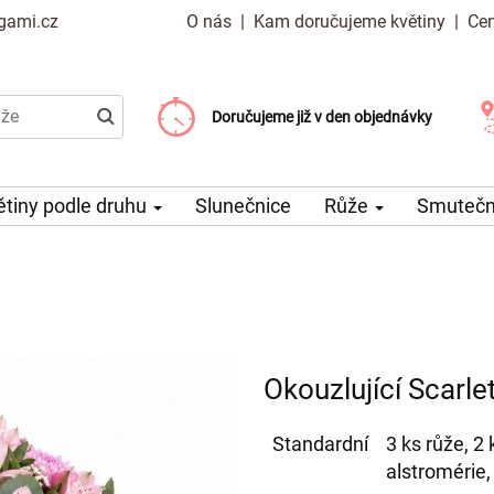
gami.cz
O nás
|
Kam doručujeme květiny
|
Cen
Doručujeme již od 99 Kč
Doručujeme již v den objednávky
Možný výběr času a dne doručení
ětiny podle druhu
Slunečnice
Růže
Smuteční
Okouzlující Scarle
Standardní
3 ks růže, 2
alstromérie,