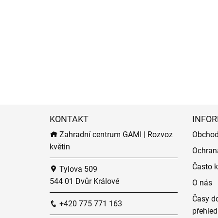
KONTAKT
INFOR
Zahradní centrum GAMI | Rozvoz
Obchod
květin
Ochran
Často k
Tylova 509
544 01 Dvůr Králové
O nás
Časy do
+420 775 771 163
přehled