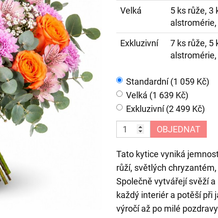
Velká
5 ks růže, 3
alstromérie,
Exkluzivní
7 ks růže, 5
alstromérie,
Standardní (1 059 Kč)
Velká (1 639 Kč)
Exkluzivní (2 499 Kč)
OBJEDNAT
Tato kytice vyniká jemnost
růží, světlých chryzantém,
Společně vytvářejí svěží a
každý interiér a potěší při 
výročí až po milé pozdravy