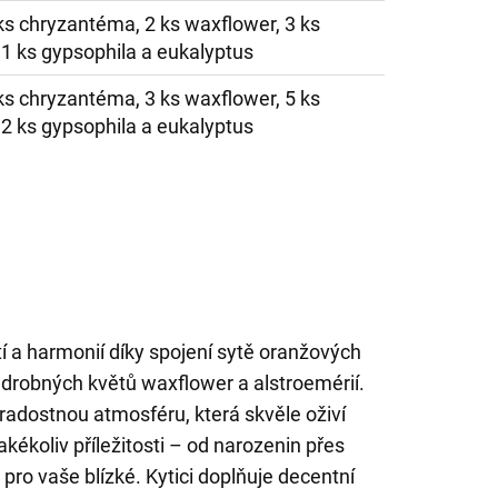
 ks chryzantéma, 2 ks waxflower, 3 ks
 1 ks gypsophila a eukalyptus
 ks chryzantéma, 3 ks waxflower, 5 ks
 2 ks gypsophila a eukalyptus
í a harmonií díky spojení sytě oranžových
 drobných květů waxflower a alstroemérií.
 radostnou atmosféru, která skvěle oživí
jakékoliv příležitosti – od narozenin přes
 pro vaše blízké. Kytici doplňuje decentní