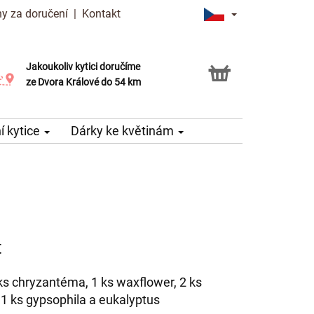
y za doručení
|
Kontakt
Jakoukoliv kytici doručíme
Možnost vyzvednout v naší květince
ze Dvora Králové do 54 km
 kytice
Dárky ke květinám
t
 ks chryzantéma, 1 ks waxflower, 2 ks
 1 ks gypsophila a eukalyptus