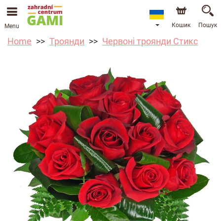
Кошик
Пошук
Menu
Home
Троянди
Червоні троянди Стикс