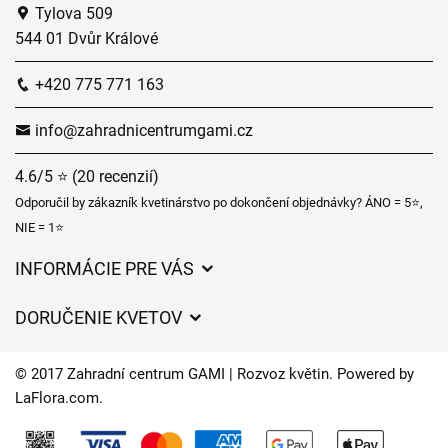
Tylova 509
544 01 Dvůr Králové
+420 775 771 163
info@zahradnicentrumgami.cz
4.6/5 ⭐ (20 recenzií)
Odporučil by zákazník kvetinárstvo po dokončení objednávky? ÁNO = 5⭐,
NIE = 1⭐
INFORMÁCIE PRE VÁS
Všeobecné obchodné podmienky
DORUČENIE KVETOV
Ochrana osobných údajov
Poplatky za doručenie
Časy doručenia kvetov – prehľad možností
© 2017 Zahradní centrum GAMI | Rozvoz květin. Powered by
Kam doručujeme kvety
LaFlora.com
.
Súbory cookie