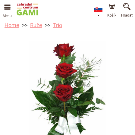
Košík
Hľadať
Menu
Home
Ruže
Trio