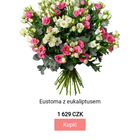
Eustoma z eukaliptusem
1 629 CZK
Kupić