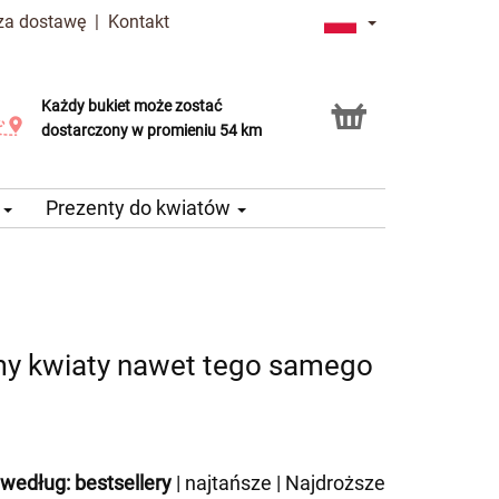
 za dostawę
|
Kontakt
Każdy bukiet może zostać
Usługa Click & Collect
dostarczony w promieniu 54 km
e
Prezenty do kwiatów
my kwiaty nawet tego samego
 według:
bestsellery
|
najtańsze
|
Najdroższe