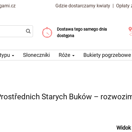
gami.cz
Gdzie dostarczamy kwiaty
|
Opłaty
Dostawa tego samego dnia
Wybierz datę dostawy
Koszt dostawy już od 99 CZK
dostępna
 typu
Słoneczniki
Róże
Bukiety pogrzebow
rostřednich Starych Buków – rozwozi
Widok